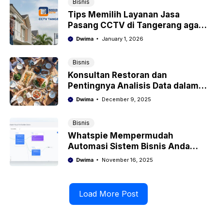
Bisnis
Tips Memilih Layanan Jasa
Pasang CCTV di Tangerang agar
Tidak Salah Pilih
Dwima
January 1, 2026
Bisnis
Konsultan Restoran dan
Pentingnya Analisis Data dalam
Keberhasilan Bisnis Kuliner
Dwima
December 9, 2025
Bisnis
Whatspie Mempermudah
Automasi Sistem Bisnis Anda
dengan WhatsApp API
Dwima
November 16, 2025
Load More Post