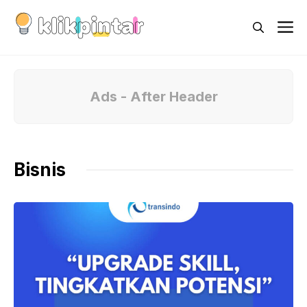
Skip
M
to
content
Ads - After Header
Bisnis