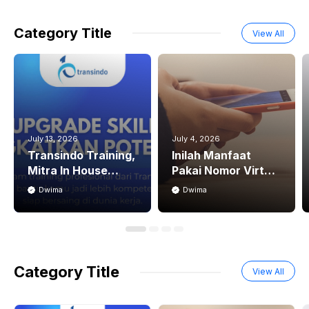
Category Title
View All
July 13, 2026
July 4, 2026
Transindo Training,
Inilah Manfaat
Mitra In House
Pakai Nomor Virtual
Training
untuk Registrasi
Dwima
Dwima
Profesional untuk
Aplikasi di Era
Pengembangan
Digital
SDM
Category Title
View All