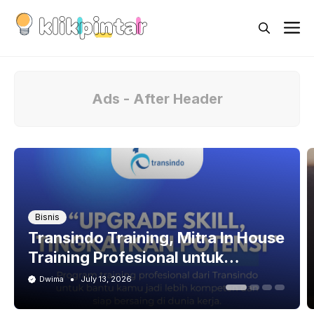
Skip
M
to
content
Ads - After Header
Bisnis
Transindo Training, Mitra In House
Training Profesional untuk
Pengembangan SDM
Dwima
July 13, 2026