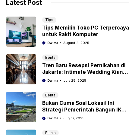
Latest Post
Tips
Tips Memilih Toko PC Terpercaya
untuk Rakit Komputer
Dwima
August 4, 2025
Berita
Tren Baru Resepsi Pernikahan di
Jakarta: Intimate Wedding Kian
Diminati Pasangan Muda
Dwima
July 28, 2025
Berita
Bukan Cuma Soal Lokasi! Ini
Strategi Pemerintah Bangun IKN
di Kalimantan
Dwima
July 17, 2025
Bisnis