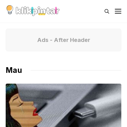
Skip
M
to
content
Ads - After Header
Mau