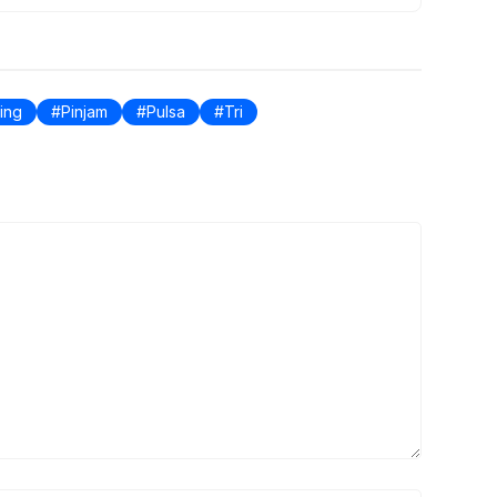
ing
Pinjam
Pulsa
Tri