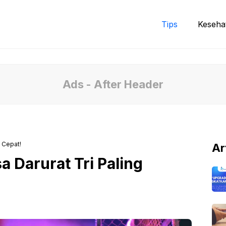
Tips
Keseha
Ads - After Header
g Cepat!
Ar
a Darurat Tri Paling