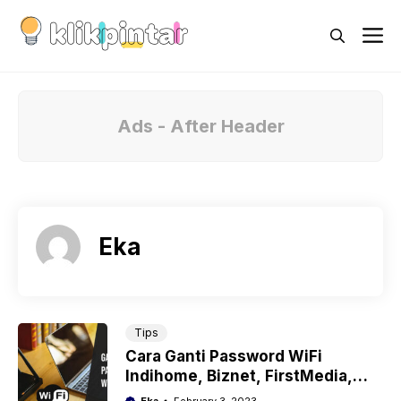
Skip
M
to
content
Ads - After Header
Eka
Tips
Cara Ganti Password WiFi
Indihome, Biznet, FirstMedia,
dan MyRepublic
Eka
February 3, 2023