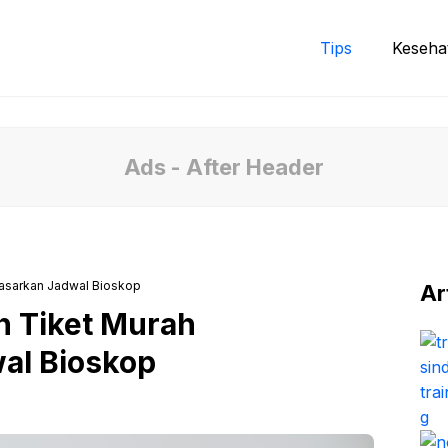
Tips
Keseha
Ads - After Header
asarkan Jadwal Bioskop
Ar
 Tiket Murah
al Bioskop