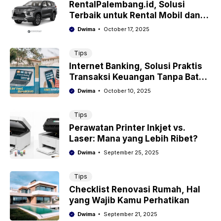
RentalPalembang.id, Solusi
Terbaik untuk Rental Mobil dan
Motor di Palembang
Dwima
October 17, 2025
Tips
Internet Banking, Solusi Praktis
Transaksi Keuangan Tanpa Batas
Waktu
Dwima
October 10, 2025
Tips
Perawatan Printer Inkjet vs.
Laser: Mana yang Lebih Ribet?
Dwima
September 25, 2025
Tips
Checklist Renovasi Rumah, Hal
yang Wajib Kamu Perhatikan
Dwima
September 21, 2025