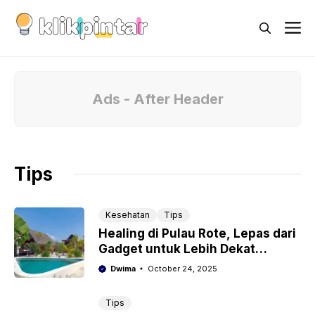
Skip
M
to
content
Ads - After Header
Tips
Kesehatan
Tips
Healing di Pulau Rote, Lepas dari
Gadget untuk Lebih Dekat
dengan Alam
Dwima
October 24, 2025
Tips