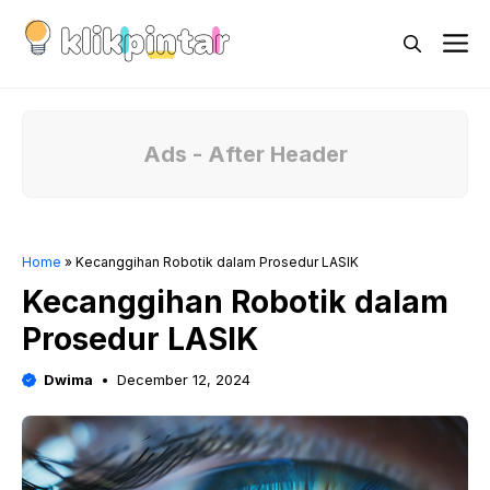
Skip
M
to
content
Ads - After Header
Home
»
Kecanggihan Robotik dalam Prosedur LASIK
Kecanggihan Robotik dalam
Prosedur LASIK
Dwima
December 12, 2024