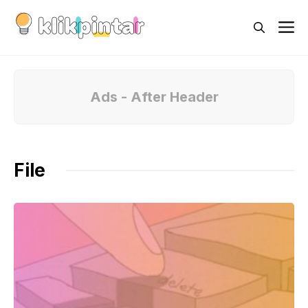
Skip
M
to
content
Ads - After Header
File