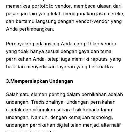
memeriksa portofolio vendor, membaca ulasan dari
pasangan lain yang telah menggunakan jasa mereka,
dan bertemu langsung dengan vendor-vendor yang
Anda pertimbangkan.
Percayalah pada insting Anda dan pilihlah vendor
yang tidak hanya sesuai dengan gaya dan tema
pernikahan Anda, tetapi juga memiliki reputasi yang
baik dan menyediakan layanan yang berkualitas.
3.Mempersiapkan Undangan
Salah satu elemen penting dalam pernikahan adalah
undangan. Tradisionalnya, undangan pernikahan
dicetak dan dikirimkan secara fisik kepada tamu
undangan. Namun, dengan kemajuan teknologi,
undangan pernikahan digital telah menjadi alternatif