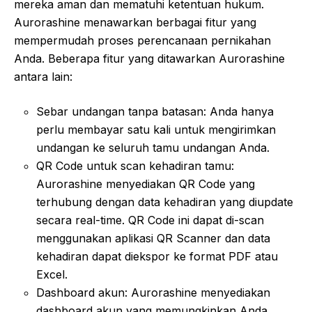
mereka aman dan mematuhi ketentuan hukum.
Aurorashine menawarkan berbagai fitur yang
mempermudah proses perencanaan pernikahan
Anda. Beberapa fitur yang ditawarkan Aurorashine
antara lain:
Sebar undangan tanpa batasan: Anda hanya
perlu membayar satu kali untuk mengirimkan
undangan ke seluruh tamu undangan Anda.
QR Code untuk scan kehadiran tamu:
Aurorashine menyediakan QR Code yang
terhubung dengan data kehadiran yang diupdate
secara real-time. QR Code ini dapat di-scan
menggunakan aplikasi QR Scanner dan data
kehadiran dapat diekspor ke format PDF atau
Excel.
Dashboard akun: Aurorashine menyediakan
dashboard akun yang memungkinkan Anda