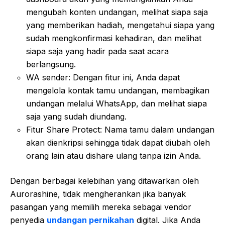
mengubah konten undangan, melihat siapa saja
yang memberikan hadiah, mengetahui siapa yang
sudah mengkonfirmasi kehadiran, dan melihat
siapa saja yang hadir pada saat acara
berlangsung.
WA sender: Dengan fitur ini, Anda dapat
mengelola kontak tamu undangan, membagikan
undangan melalui WhatsApp, dan melihat siapa
saja yang sudah diundang.
Fitur Share Protect: Nama tamu dalam undangan
akan dienkripsi sehingga tidak dapat diubah oleh
orang lain atau dishare ulang tanpa izin Anda.
Dengan berbagai kelebihan yang ditawarkan oleh
Aurorashine, tidak mengherankan jika banyak
pasangan yang memilih mereka sebagai vendor
penyedia
undangan pernikahan
digital. Jika Anda